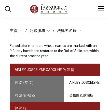
主頁
公眾服務
法律界名錄
For solicitor members whose names are marked with an
"
*
", they have been restored to the Roll of Solicitors within
the current practice year.
AINLEY JOSCELYNE CAROLINE 的 詳 情
姓 名 (英 文)
AINLEY JOSCELYNE CARO
司 法 管 轄 區
英格蘭及威爾斯
律 師 行