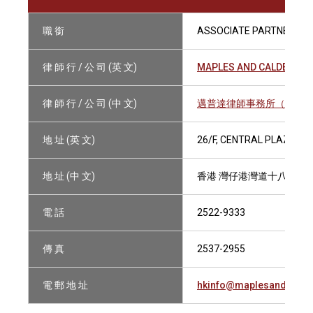
職 銜
ASSOCIATE PARTNER
律 師 行 / 公 司 (英 文)
MAPLES AND CALDER (HO
律 師 行 / 公 司 (中 文)
邁普達律師事務所（香港
地 址 (英 文)
26/F, CENTRAL PLAZA,1
地 址 (中 文)
香港 灣仔港灣道十八號中
電 話
2522-9333
傳 真
2537-2955
電 郵 地 址
hkinfo@maplesandcalde