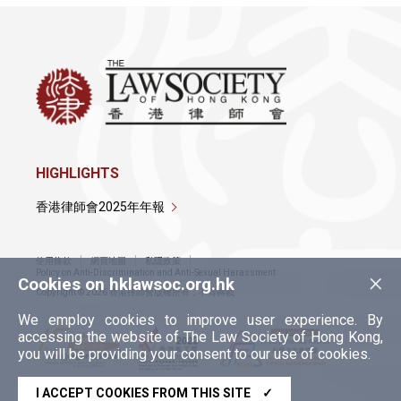
HIGHLIGHTS
香港律師會2025年年報
使用條款
網頁地圖
私隱政策
×
Policy on Anti-Discrimination and Anti-Sexual Harassment
Cookies on hklawsoc.org.hk
Copyright © 2026 香港律師會版權所有，不得轉載
We employ cookies to improve user experience. By
accessing the website of The Law Society of Hong Kong,
you will be providing your consent to our use of cookies.
I ACCEPT COOKIES FROM THIS SITE
✓