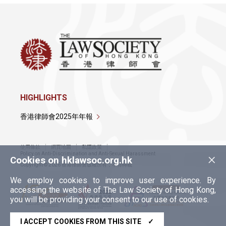
HIGHLIGHTS
香港律師會2025年年報
使用條款
網頁地圖
私隱政策
×
Policy on Anti-Discrimination and Anti-Sexual Harassment
Cookies on hklawsoc.org.hk
Copyright © 2026 香港律師會版權所有，不得轉載
We employ cookies to improve user experience. By
accessing the website of The Law Society of Hong Kong,
you will be providing your consent to our use of cookies.
I ACCEPT COOKIES FROM THIS SITE
✓