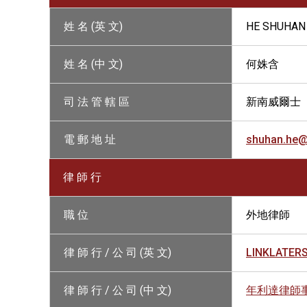
姓 名 (英 文)
HE SHUHAN
姓 名 (中 文)
何姝含
司 法 管 轄 區
新南威爾士
電 郵 地 址
shuhan.he@
律 師 行
職 位
外地律師
律 師 行 / 公 司 (英 文)
LINKLATER
律 師 行 / 公 司 (中 文)
年利達律師