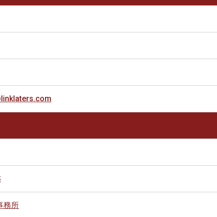
linklaters.com
S
事務所