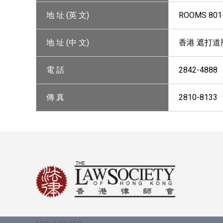
地 址 (英 文)
ROOMS 801-
地 址 (中 文)
香港 遮打道歷
電 話
2842-4888
傳 真
2810-8133