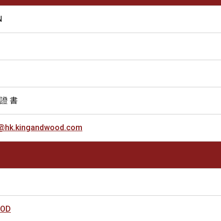
N
 證 書
uk@hk.kingandwood.com
OOD