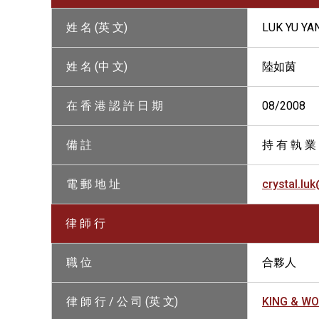
姓 名 (英 文)
LUK YU YA
姓 名 (中 文)
陸如茵
在 香 港 認 許 日 期
08/2008
備 註
持 有 執 業
電 郵 地 址
crystal.l
律 師 行
職 位
合夥人
律 師 行 / 公 司 (英 文)
KING & W