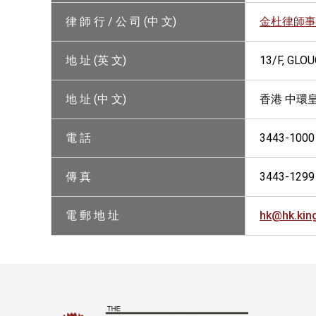
律 師 行 / 公 司 (中 文)
金杜律師事
地 址 (英 文)
13/F, GLO
地 址 (中 文)
香港 中環
電 話
3443-1000
傳 真
3443-1299
電 郵 地 址
hk@hk.ki