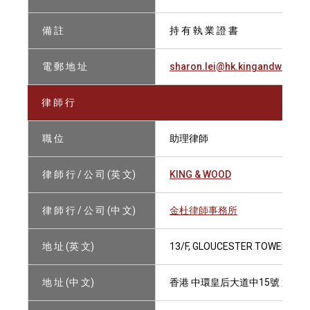
備 註
持 有 執 業 證 書
電 郵 地 址
sharon.lei@hk.kingandwood.
律 師 行
職 位
助理律師
律 師 行 / 公 司 (英 文)
KING & WOOD
律 師 行 / 公 司 (中 文)
金杜律師事務所
地 址 (英 文)
13/F, GLOUCESTER TOWER, TH
地 址 (中 文)
香港 中環皇后大道中15號 置地