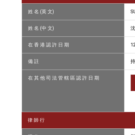
姓 名 (英 文)
S
姓 名 (中 文)
沈
在 香 港 認 許 日 期
1
備 註
持
在 其 他 司 法 管 轄 區 認 許 日 期
律 師 行