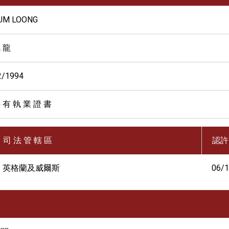
UM LOONG
 龍
2/1994
 有 執 業 證 書
司 法 管 轄 區
認許
英格蘭及威爾斯
06/