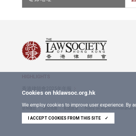
HIGHLIGHTS
香港律師會2025年年報
Cookies on hklawsoc.org.hk
We employ cookies to improve user experience. By acc
使用條款
網頁地圖
私隱政策
Policy on Anti-Discrimination
Copyright © 2026 香港律師會版權所有，不得轉載
I ACCEPT COOKIES FROM THIS SITE
✓