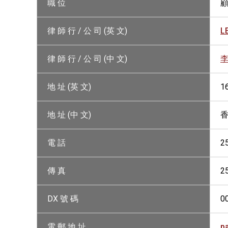
職 位
律 師 行 / 公 司 (英 文)
L
律 師 行 / 公 司 (中 文)
地 址 (英 文)
1
地 址 (中 文)
香
電 話
2
傳 真
2
DX 號 碼
0
電 郵 地 址
p