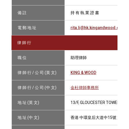
備 註
持 有 執 業 證 書
電 郵 地 址
rita.li@hk.kingandwood.com
律 師 行
職 位
助理律師
律 師 行 / 公 司 (英 文)
KING & WOOD
律 師 行 / 公 司 (中 文)
金杜律師事務所
地 址 (英 文)
13/F, GLOUCESTER TOWER, TH
地 址 (中 文)
香港 中環皇后大道中15號 置地