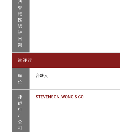
法
管
轄
區
認
許
日
期
律 師 行
職
合夥人
位
律
STEVENSON, WONG & CO.
師
行
/
公
司