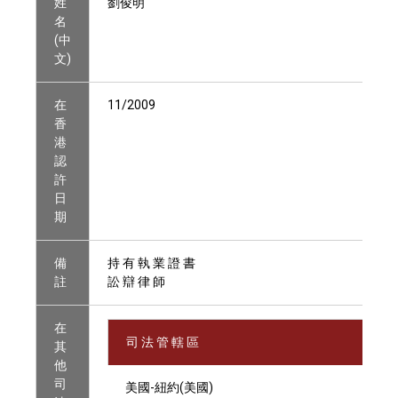
姓
劉俊明
名
(中
文)
在
11/2009
香
港
認
許
日
期
備
持 有 執 業 證 書
註
訟 辯 律 師
在
司 法 管 轄 區
其
他
司
美國-紐約(美國)