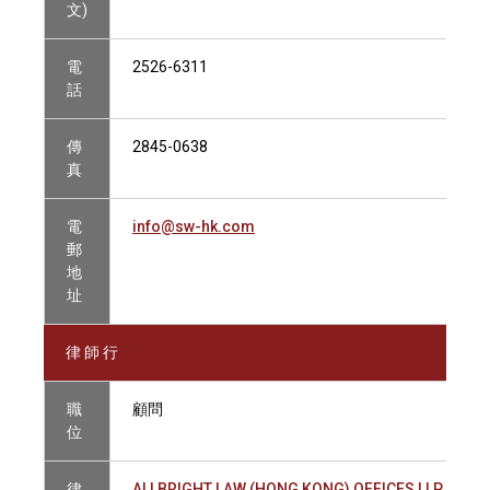
文)
電
2526-6311
話
傳
2845-0638
真
電
info@sw-hk.com
郵
地
址
律 師 行
職
顧問
位
律
ALLBRIGHT LAW (HONG KONG) OFFICES LLP