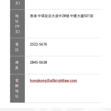
文)
地
香港 中環皇后大道中28號 中匯大廈501室
址
(中
文)
電
2522-5676
話
傳
2845-0638
真
電
hongkong@allbrightlaw.com
郵
地
址