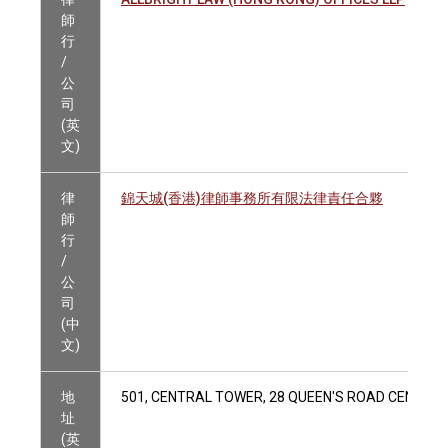
師
行
/
公
司
(英
文)
律
錦天城(香港)律師事務所有限法律責任合夥
師
行
/
公
司
(中
文)
地
501, CENTRAL TOWER, 28 QUEEN'S ROAD CENTRAL
址
(英