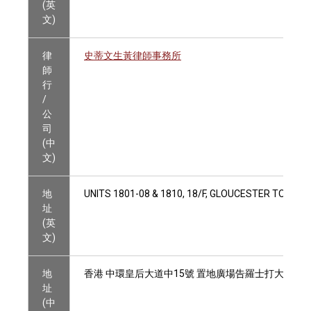
(英
文)
律
史蒂文生黃律師事務所
師
行
/
公
司
(中
文)
地
UNITS 1801-08 & 1810, 18/F, GLOUCESTER TOWER
址
(英
文)
地
香港 中環皇后大道中15號 置地廣場告羅士打大廈18樓18
址
(中