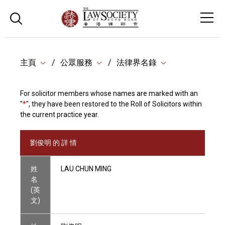
主頁
公眾服務
法律界名錄
For solicitor members whose names are marked with an
"
*
", they have been restored to the Roll of Solicitors within
the current practice year.
劉俊明 的 詳 情
姓
LAU CHUN MING
名
(英
文)