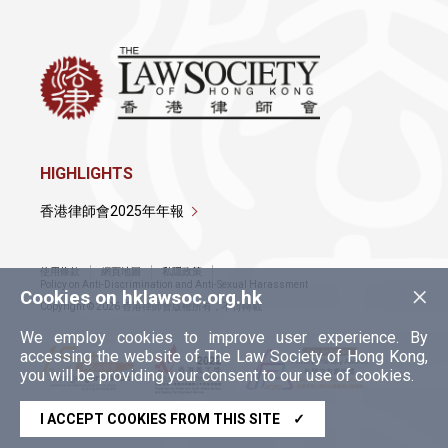
HIGHLIGHTS
香港律師會2025年年報
使用條款
網頁地圖
私隱政策
×
Policy on Anti-Discrimination and Anti-Sexual Harassment
Cookies on hklawsoc.org.hk
Copyright © 2026 香港律師會版權所有，不得轉載
We employ cookies to improve user experience. By
accessing the website of The Law Society of Hong Kong,
you will be providing your consent to our use of cookies.
I ACCEPT COOKIES FROM THIS SITE
✓