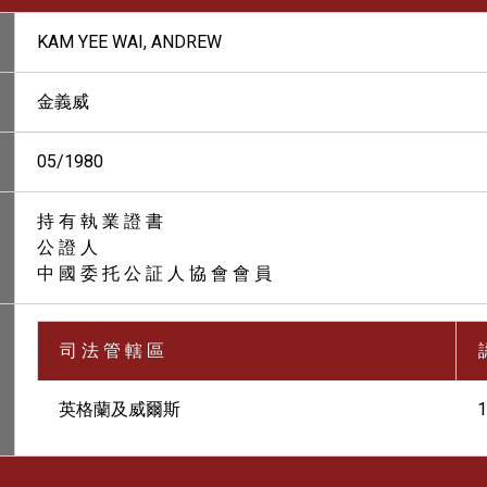
KAM YEE WAI, ANDREW
金義威
05/1980
持 有 執 業 證 書
公 證 人
中 國 委 托 公 証 人 協 會 會 員
司 法 管 轄 區
英格蘭及威爾斯
1