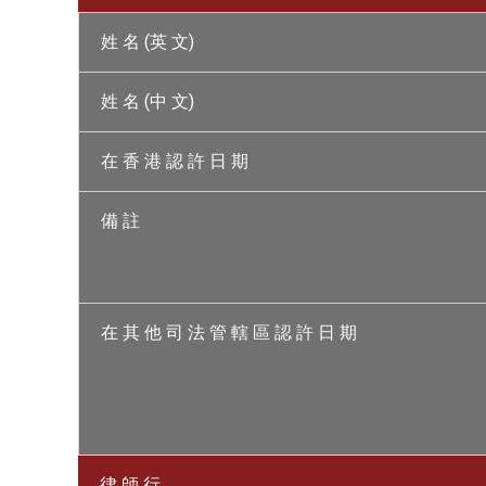
姓 名 (英 文)
姓 名 (中 文)
在 香 港 認 許 日 期
備 註
在 其 他 司 法 管 轄 區 認 許 日 期
律 師 行