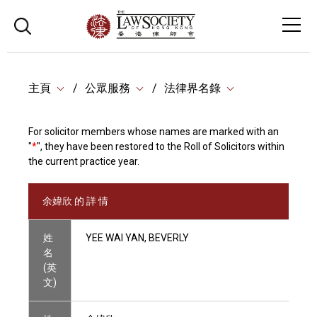
主頁
公眾服務
法律界名錄
For solicitor members whose names are marked with an
"
*
", they have been restored to the Roll of Solicitors within
the current practice year.
余媁欣 的 詳 情
姓
YEE WAI YAN, BEVERLY
名
(英
文)