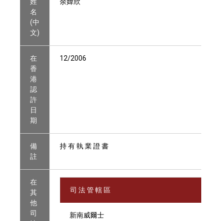
姓
余媁欣
名
(中
文)
在
12/2006
香
港
認
許
日
期
備
持 有 執 業 證 書
註
在
司 法 管 轄 區
其
他
司
新南威爾士