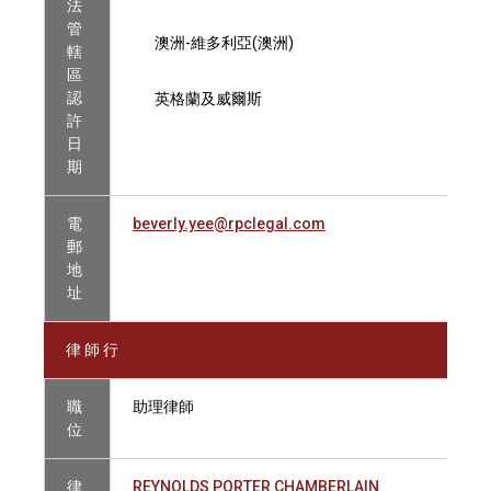
法
管
澳洲-維多利亞(澳洲)
轄
區
認
英格蘭及威爾斯
許
日
期
電
beverly.yee@rpclegal.com
郵
地
址
律 師 行
職
助理律師
位
律
REYNOLDS PORTER CHAMBERLAIN