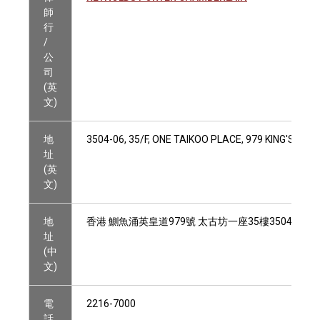
師
行
/
公
司
(英
文)
地
3504-06, 35/F, ONE TAIKOO PLACE, 979 KING'S RO
址
(英
文)
地
香港 鰂魚涌英皇道979號 太古坊一座35樓3504-06室
址
(中
文)
電
2216-7000
話