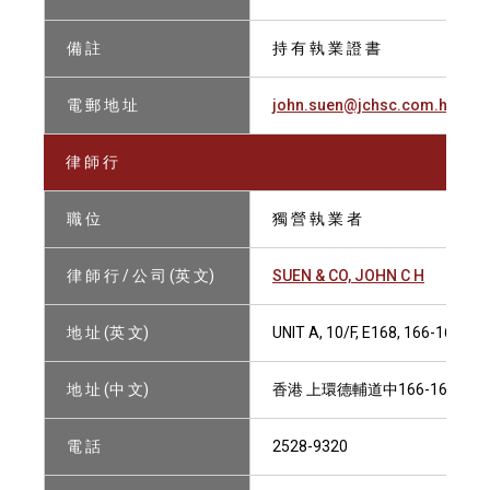
備 註
持 有 執 業 證 書
電 郵 地 址
john.suen@jchsc.com.hk
律 師 行
職 位
獨 營 執 業 者
律 師 行 / 公 司 (英 文)
SUEN & CO, JOHN C H
地 址 (英 文)
UNIT A, 10/F, E168, 166-168
地 址 (中 文)
香港 上環德輔道中166-168號 E1
電 話
2528-9320