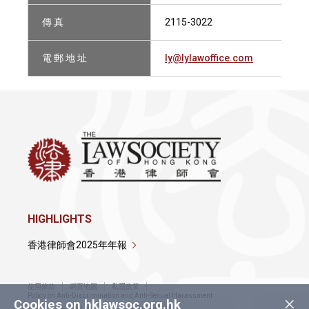
傳 真
2115-3022
電 郵 地 址
ly@lylawoffice.com
HIGHLIGHTS
香港律師會2025年年報
使用條款
網頁地圖
私隱政策
×
Policy on Anti-Discrimination and Anti-Sexual Harassment
Cookies on hklawsoc.org.hk