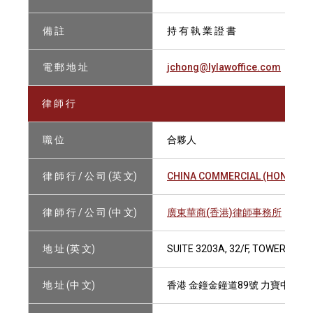
備 註
持 有 執 業 證 書
電 郵 地 址
jchong@lylawoffice.com
律 師 行
職 位
合夥人
律 師 行 / 公 司 (英 文)
CHINA COMMERCIAL (HONG KON
律 師 行 / 公 司 (中 文)
廣東華商(香港)律師事務所
地 址 (英 文)
SUITE 3203A, 32/F, TOWER TWO
地 址 (中 文)
香港 金鐘金鐘道89號 力寶中心二座