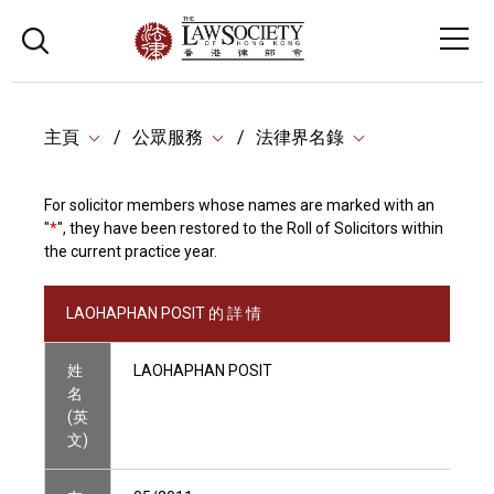
主頁
公眾服務
法律界名錄
For solicitor members whose names are marked with an
"
*
", they have been restored to the Roll of Solicitors within
the current practice year.
LAOHAPHAN POSIT 的 詳 情
姓
LAOHAPHAN POSIT
名
(英
文)