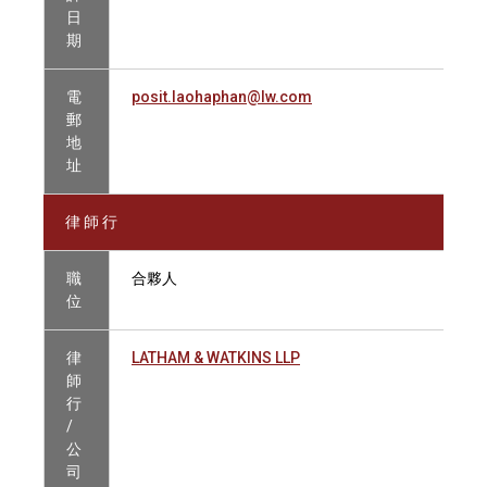
日
期
電
posit.laohaphan@lw.com
郵
地
址
律 師 行
職
合夥人
位
律
LATHAM & WATKINS LLP
師
行
/
公
司