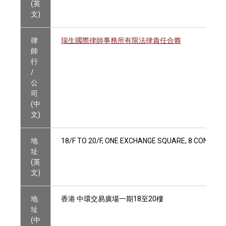
(英
文)
律
瑞生國際律師事務所有限法律責任合夥
師
行
/
公
司
(中
文)
地
18/F TO 20/F, ONE EXCHANGE SQUARE, 8 CONNAU
址
(英
文)
地
香港 中環交易廣場一期18至20樓
址
(中