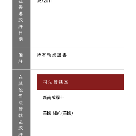
在
05/2011
香
港
認
許
日
期
備
持 有 執 業 證 書
註
在
司 法 管 轄 區
其
他
司
新南威爾士
法
管
美國-紐約(美國)
轄
區
認
許