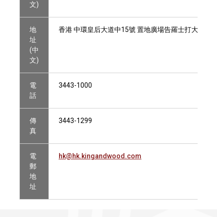
文)
地
香港 中環皇后大道中15號 置地廣場告羅士打大廈13
址
(中
文)
電
3443-1000
話
傳
3443-1299
真
電
hk@hk.kingandwood.com
郵
地
址