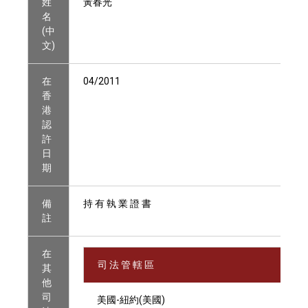
姓
黃春光
名
(中
文)
在
04/2011
香
港
認
許
日
期
備
持 有 執 業 證 書
註
在
司 法 管 轄 區
其
他
司
美國-紐約(美國)