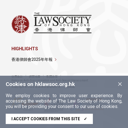
HIGHLIGHTS
香港律師會2025年年報
使用條款
網頁地圖
私隱政策
×
Policy on Anti-Discrimination and Anti-Sexual Harassment
Cookies on hklawsoc.org.hk
Copyright © 2026 香港律師會版權所有，不得轉載
We employ cookies to improve user experience. By
accessing the website of The Law Society of Hong Kong,
you will be providing your consent to our use of cookies.
I ACCEPT COOKIES FROM THIS SITE
✓