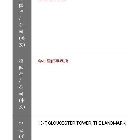
師
行
/
公
司
(英
文)
律
金杜律師事務所
師
行
/
公
司
(中
文)
地
13/F, GLOUCESTER TOWER, THE LANDMARK, 15 Q
址
(英