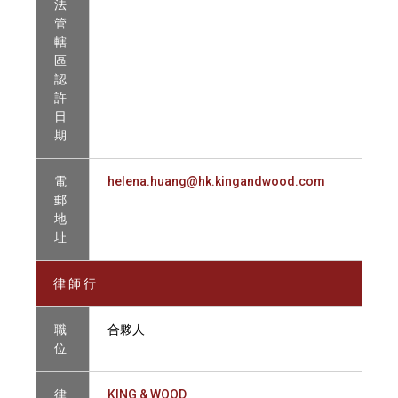
法
管
轄
區
認
許
日
期
電
helena.huang@hk.kingandwood.com
郵
地
址
律 師 行
職
合夥人
位
律
KING & WOOD