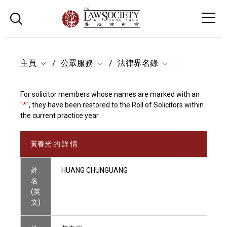
主頁
公眾服務
法律界名錄
For solicitor members whose names are marked with an
"
*
", they have been restored to the Roll of Solicitors within
the current practice year.
黃春光 的 詳 情
姓
HUANG CHUNGUANG
名
(英
文)