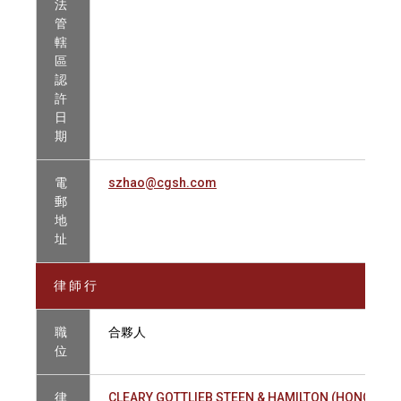
法
管
轄
區
認
許
日
期
電
szhao@cgsh.com
郵
地
址
律 師 行
職
合夥人
位
律
CLEARY GOTTLIEB STEEN & HAMILTON (HONG KON