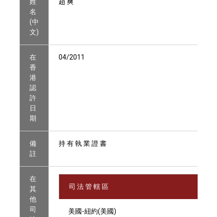
姓
趙 爽
名
(中
文)
在
04/2011
香
港
認
許
日
期
備
持 有 執 業 證 書
註
在
司 法 管 轄 區
其
他
司
美國-紐約(美國)