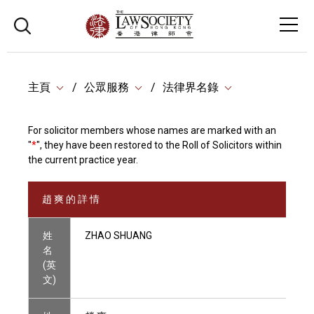
主頁
公眾服務
法律界名錄
For solicitor members whose names are marked with an
"
*
", they have been restored to the Roll of Solicitors within
the current practice year.
趙 爽 的 詳 情
姓
ZHAO SHUANG
名
(英
文)