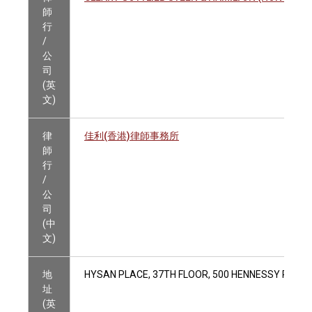
師
行
/
公
司
(英
文)
律
佳利(香港)律師事務所
師
行
/
公
司
(中
文)
地
HYSAN PLACE, 37TH FLOOR, 500 HENNESSY ROAD
址
(英