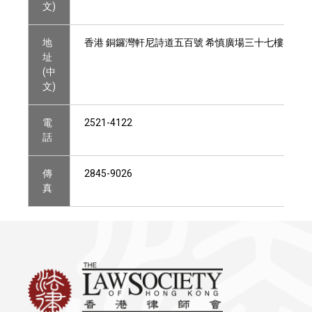
文)
地
香港 銅鑼灣軒尼詩道五百號 希慎廣場三十七樓
址
(中
文)
電
2521-4122
話
傳
2845-9026
真