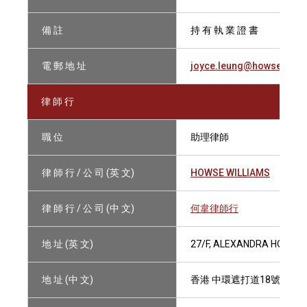
備 註
持 有 執 業 證 書
電 郵 地 址
joyce.leung@howsewilli
律 師 行
職 位
助理律師
律 師 行 / 公 司 (英 文)
HOWSE WILLIAMS
律 師 行 / 公 司 (中 文)
何韋律師行
地 址 (英 文)
27/F, ALEXANDRA HOUSE,
地 址 (中 文)
香港 中環遮打道18號 歷山