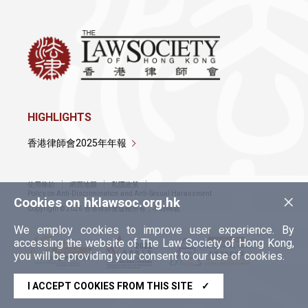
HIGHLIGHTS
香港律師會2025年年報
使用條款
網頁地圖
私隱政策
×
Policy on Anti-Discrimination and Anti-Sexual Harassment
Cookies on hklawsoc.org.hk
Copyright © 2026 香港律師會版權所有，不得轉載
We employ cookies to improve user experience. By
accessing the website of The Law Society of Hong Kong,
you will be providing your consent to our use of cookies.
I ACCEPT COOKIES FROM THIS SITE
✓