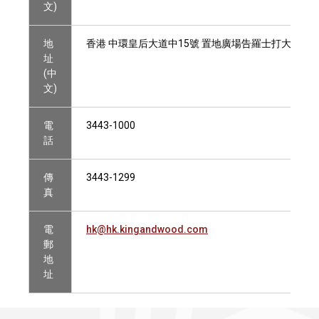
文)
地
香港 中環皇后大道中15號 置地廣場告羅士打大廈13
址
(中
文)
電
3443-1000
話
傳
3443-1299
真
電
hk@hk.kingandwood.com
郵
地
址