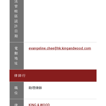
法
管
轄
區
認
許
日
期
電
evangeline.chee@hk.kingandwood.com
郵
地
址
律 師 行
職
助理律師
位
律
KING & WOOD