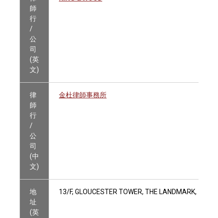
師
行
/
公
司
(英
文)
律
金杜律師事務所
師
行
/
公
司
(中
文)
地
13/F, GLOUCESTER TOWER, THE LANDMARK, 15 Q
址
(英