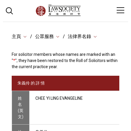
主頁
公眾服務
法律界名錄
For solicitor members whose names are marked with an
"
*
", they have been restored to the Roll of Solicitors within
the current practice year.
朱義伶 的 詳 情
姓
CHEE YI LING EVANGELINE
名
(英
文)