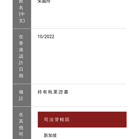
姓
朱義伶
名
(中
文)
在
10/2022
香
港
認
許
日
期
備
持 有 執 業 證 書
註
在
司 法 管 轄 區
其
他
司
新加坡