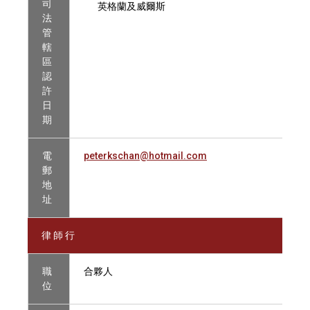
司
英格蘭及威爾斯
法
管
轄
區
認
許
日
期
電
peterkschan@hotmail.com
郵
地
址
律 師 行
職
合夥人
位