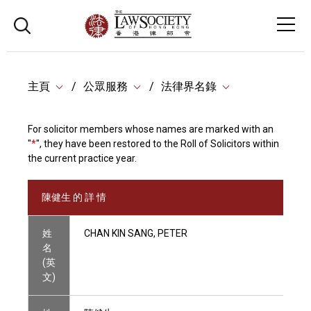
主頁
公眾服務
法律界名錄
For solicitor members whose names are marked with an
"
*
", they have been restored to the Roll of Solicitors within
the current practice year.
陳健生 的 詳 情
姓
CHAN KIN SANG, PETER
名
(英
文)