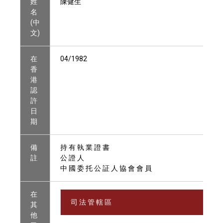
姓
陳健生
名
(中
文)
在
04/1982
香
港
認
許
日
期
備
持 有 執 業 證 書
註
公 證 人
中 國 委 托 公 証 人 協 會 會 員
在
司 法 管 轄 區
其
他