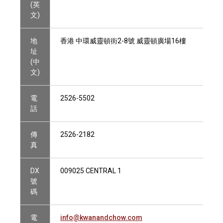
(英
文)
地
香港 中環威靈頓街2-8號 威靈頓廣場16樓
址
(中
文)
電
2526-5502
話
傳
2526-2182
真
DX
009025 CENTRAL 1
號
碼
電
info@kwanandchow.com