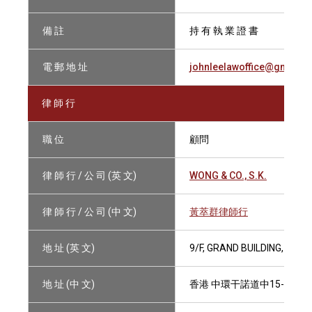
備 註
持 有 執 業 證 書
電 郵 地 址
johnleelawoffice@gmail.
律 師 行
職 位
顧問
律 師 行 / 公 司 (英 文)
WONG & CO., S.K.
律 師 行 / 公 司 (中 文)
黃萃群律師行
地 址 (英 文)
9/F, GRAND BUILDING, 15
地 址 (中 文)
香港 中環干諾道中15-18號