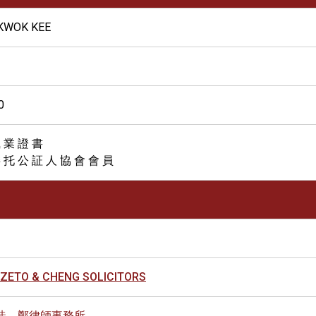
KWOK KEE
0
 業 證 書
 托 公 証 人 協 會 會 員
SZETO & CHENG SOLICITORS
徒、鄭律師事務所