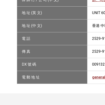
地 址 (英 文)
UNIT 6
地 址 (中 文)
香港 中
電 話
2529-9
傳 真
2529-9
DX 號 碼
009132
電 郵 地 址
genera