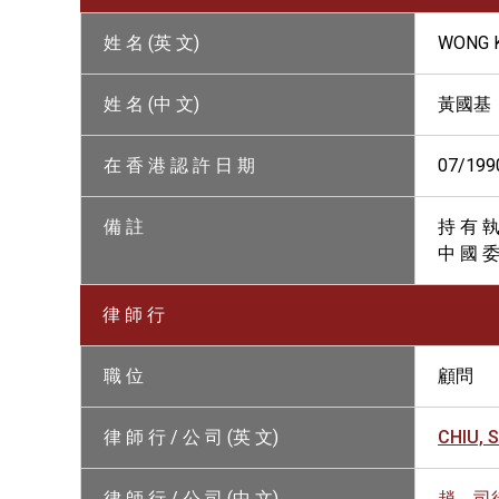
姓 名 (英 文)
WONG 
姓 名 (中 文)
黃國基
在 香 港 認 許 日 期
07/199
備 註
持 有 執
中 國 委
律 師 行
職 位
顧問
律 師 行 / 公 司 (英 文)
CHIU, 
律 師 行 / 公 司 (中 文)
趙、司