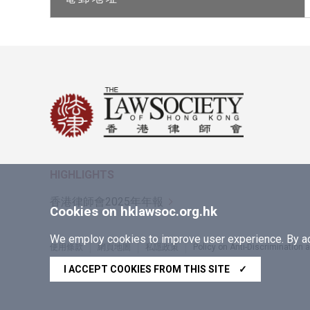
HIGHLIGHTS
香港律師會2025年年報
Cookies on hklawsoc.org.hk
We employ cookies to improve user experience. By acc
使用條款
網頁地圖
私隱政策
Policy on Anti-Discrimination
Copyright © 2026 香港律師會版權所有，不得轉載
I ACCEPT COOKIES FROM THIS SITE
✓