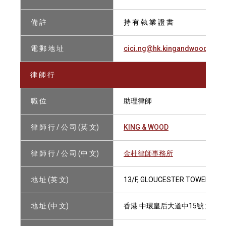
備 註
持 有 執 業 證 書
電 郵 地 址
cici.ng@hk.kingandwood.com
律 師 行
職 位
助理律師
律 師 行 / 公 司 (英 文)
KING & WOOD
律 師 行 / 公 司 (中 文)
金杜律師事務所
地 址 (英 文)
13/F, GLOUCESTER TOWER, TH
地 址 (中 文)
香港 中環皇后大道中15號 置地