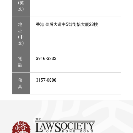
(英
文)
地
香港 皇后大道中5號衡怡大廈28樓
址
(中
文)
電
3916-3333
話
傳
3157-0888
真