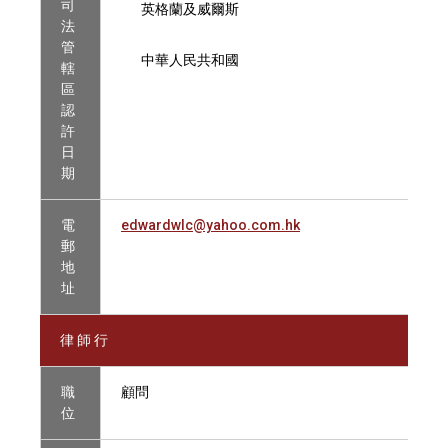
司
英格蘭及威爾斯
法
管
中華人民共和國
轄
區
認
許
日
期
電
edwardwlc@yahoo.com.hk
郵
地
址
律 師 行
職
顧問
位