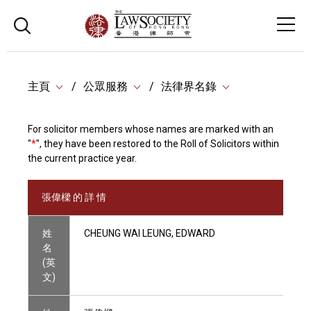
主頁
公眾服務
法律界名錄
For solicitor members whose names are marked with an
"
*
", they have been restored to the Roll of Solicitors within
the current practice year.
張偉樑 的 詳 情
姓
CHEUNG WAI LEUNG, EDWARD
名
(英
文)