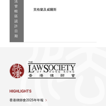
法
管
英格蘭及威爾斯
轄
區
認
許
日
期
HIGHLIGHTS
香港律師會2025年年報