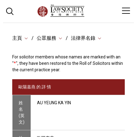
主頁
公眾服務
法律界名錄
For solicitor members whose names are marked with an
"
*
", they have been restored to the Roll of Solicitors within
the current practice year.
歐陽嘉燕 的 詳 情
姓
AU YEUNG KA YIN
名
(英
文)