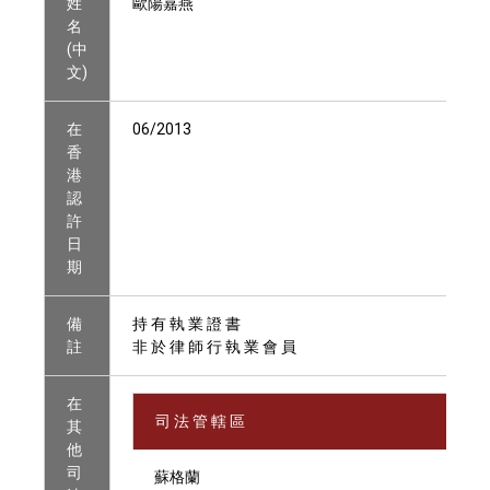
姓
歐陽嘉燕
名
(中
文)
在
06/2013
香
港
認
許
日
期
備
持 有 執 業 證 書
註
非 於 律 師 行 執 業 會 員
在
司 法 管 轄 區
其
他
司
蘇格蘭