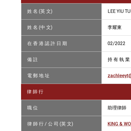
姓 名 (英 文)
LEE YIU T
姓 名 (中 文)
李耀東
在 香 港 認 許 日 期
02/2022
備 註
持 有 執 業
電 郵 地 址
zachleeyt
律 師 行
職 位
助理律師
律 師 行 / 公 司 (英 文)
KING & W