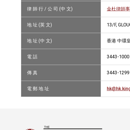
律 師 行 / 公 司 (中 文)
金杜律師事
地 址 (英 文)
13/F, GLO
地 址 (中 文)
香港 中環
電 話
3443-1000
傳 真
3443-1299
電 郵 地 址
hk@hk.ki