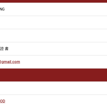
UNG
 證 書
@gmail.com
OOD