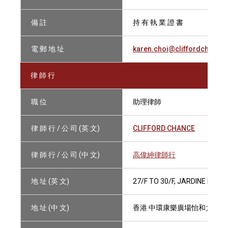
備 註
持 有 執 業 證 書
電 郵 地 址
karen.choi@cliffordchance
律 師 行
職 位
助理律師
律 師 行 / 公 司 (英 文)
CLIFFORD CHANCE
律 師 行 / 公 司 (中 文)
高偉紳律師行
地 址 (英 文)
27/F TO 30/F, JARDINE HOU
地 址 (中 文)
香港 中環康樂廣場怡和大廈27