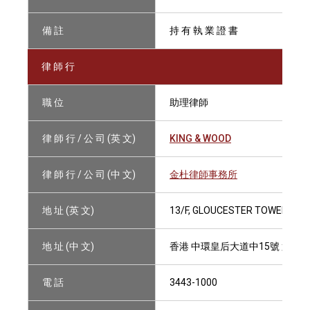
備 註
持 有 執 業 證 書
律 師 行
職 位
助理律師
律 師 行 / 公 司 (英 文)
KING & WOOD
律 師 行 / 公 司 (中 文)
金杜律師事務所
地 址 (英 文)
13/F, GLOUCESTER TOWER, TH
地 址 (中 文)
香港 中環皇后大道中15號 置地
電 話
3443-1000