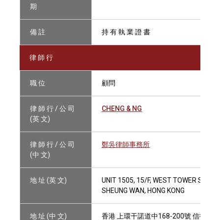
期
備 註
持 有 執 業 證 書
律 師 行
職 位
顧問
律 師 行 / 公 司
CHENG & NG
(英 文)
律 師 行 / 公 司
鄭吳律師事務所
(中 文)
地 址 (英 文)
UNIT 1505, 15/F, WEST TOWER SHUN
SHEUNG WAN, HONG KONG
地 址 (中 文)
香港 上環干諾道中168-200號 信德中心