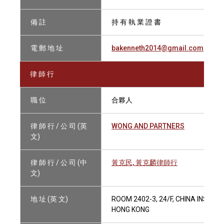
備 註
持 有 執 業 證 書
電 郵 地 址
bakenneth2014@gmail.com
律 師 行
職 位
合夥人
律 師 行 / 公 司 (英
WONG AND PARTNERS
文)
律 師 行 / 公 司 (中
黃克民, 黃克麟律師行
文)
地 址 (英 文)
ROOM 2402-3, 24/F, CHINA INSUR
HONG KONG