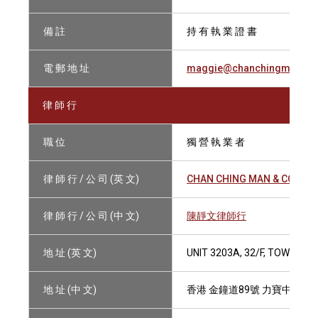
備 註
持 有 執 業 證 書
電 郵 地 址
maggie@chanchingman.c
律 師 行
職 位
獨 營 執 業 者
律 師 行 / 公 司 (英 文)
CHAN CHING MAN & CO.
律 師 行 / 公 司 (中 文)
陳靜文律師行
地 址 (英 文)
UNIT 3203A, 32/F, TOWER O
地 址 (中 文)
香港 金鐘道89號 力寶中心一座