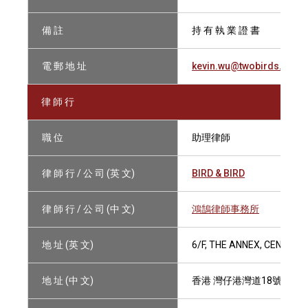
備 註
持 有 執 業 證 書
電 郵 地 址
kevin.wu@twobirds.com
律 師 行
職 位
助理律師
律 師 行 / 公 司 (英 文)
BIRD & BIRD
律 師 行 / 公 司 (中 文)
鴻鵠律師事務所
地 址 (英 文)
6/F, THE ANNEX, CENTRA
地 址 (中 文)
香港 灣仔港灣道18號 中環