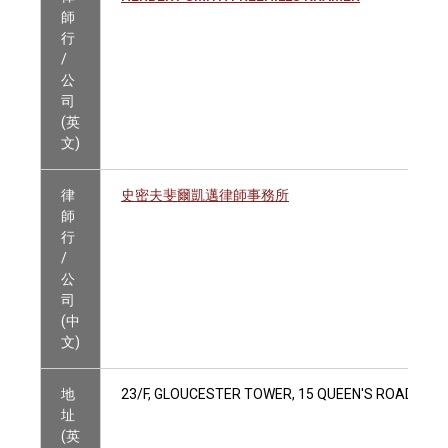
師
行
/
公
司
(英
文)
律
史密夫斐爾凱邁律師事務所
師
行
/
公
司
(中
文)
地
23/F, GLOUCESTER TOWER, 15 QUEEN'S ROAD CEN
址
(英