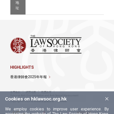
地
址
HIGHLIGHTS
香港律師會2025年年報
使用條款
網頁地圖
私隱政策
×
Policy on Anti-Discrimination and Anti-Sexual Harassment
Cookies on hklawsoc.org.hk
Copyright © 2026 香港律師會版權所有，不得轉載
We employ cookies to improve user experience. By
accessing the website of The Law Society of Hong Kong,