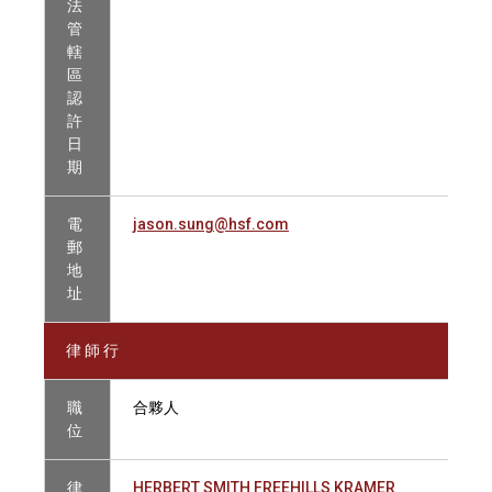
法
管
轄
區
認
許
日
期
電
jason.sung@hsf.com
郵
地
址
律 師 行
職
合夥人
位
律
HERBERT SMITH FREEHILLS KRAMER