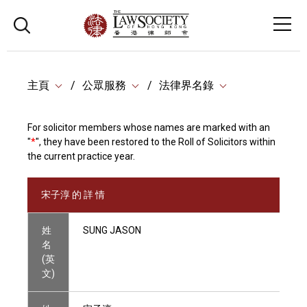
主頁
公眾服務
法律界名錄
For solicitor members whose names are marked with an
"
*
", they have been restored to the Roll of Solicitors within
the current practice year.
宋子淳 的 詳 情
姓
SUNG JASON
名
(英
文)