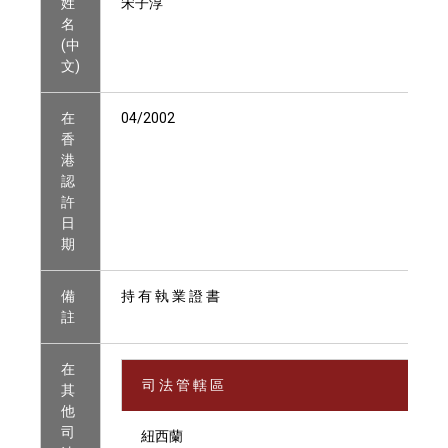
姓
宋子淳
名
(中
文)
在
04/2002
香
港
認
許
日
期
備
持 有 執 業 證 書
註
在
司 法 管 轄 區
其
他
司
紐西蘭