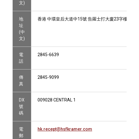
文)
地
香港 中環皇后大道中15號 告羅士打大廈23字樓
址
(中
文)
電
2845-6639
話
傳
2845-9099
真
DX
009028 CENTRAL 1
號
碼
電
hk.recept@hsfkramer.com
郵