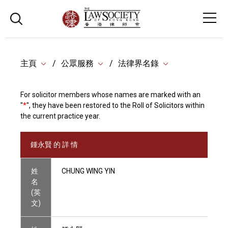
主頁
公眾服務
法律界名錄
For solicitor members whose names are marked with an
"
*
", they have been restored to the Roll of Solicitors within
the current practice year.
鍾永賢 的 詳 情
姓
CHUNG WING YIN
名
(英
文)