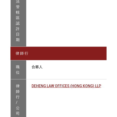
法
管
轄
區
認
許
日
期
律 師 行
職
合夥人
位
律
DEHENG LAW OFFICES (HONG KONG) LLP
師
行
/
公
司