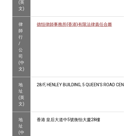
(英
文)
律
德恒律師事務所(香港)有限法律責任合夥
師
行
/
公
司
(中
文)
地
28/F, HENLEY BUILDING, 5 QUEEN'S ROAD CENTRAL
址
(英
文)
地
香港 皇后大道中5號衡怡大廈28樓
址
(中