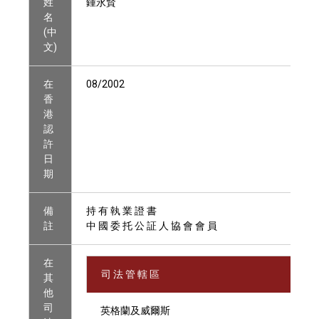
姓
鍾永賢
名
(中
文)
在
08/2002
香
港
認
許
日
期
備
持 有 執 業 證 書
註
中 國 委 托 公 証 人 協 會 會 員
在
司 法 管 轄 區
其
他
司
英格蘭及威爾斯