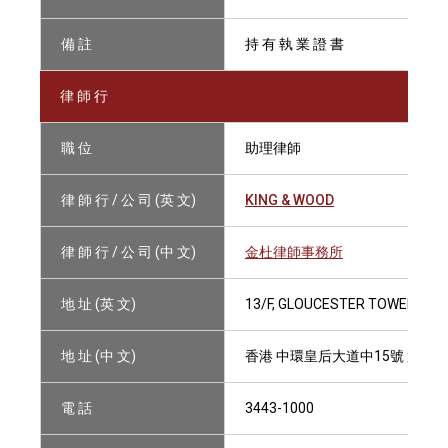
備 註
持 有 執 業 證 書
律 師 行
職 位
助理律師
律 師 行 / 公 司 (英 文)
KING & WOOD
律 師 行 / 公 司 (中 文)
金杜律師事務所
地 址 (英 文)
13/F, GLOUCESTER TOWER, TH
地 址 (中 文)
香港 中環皇后大道中15號 置地
電 話
3443-1000