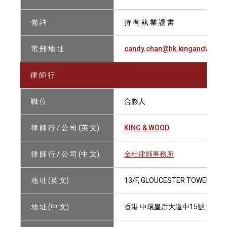
備 註
持 有 執 業 證 書
電 郵 地 址
candy.chan@hk.kingandwood
律 師 行
職 位
合夥人
律 師 行 / 公 司 (英 文)
KING & WOOD
律 師 行 / 公 司 (中 文)
金杜律師事務所
地 址 (英 文)
13/F, GLOUCESTER TOWER, TH
地 址 (中 文)
香港 中環皇后大道中15號 置地