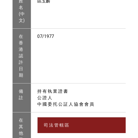
姓
區玉麟
名
(中
文)
在
07/1977
香
港
認
許
日
期
備
持 有 執 業 證 書
註
公 證 人
中 國 委 托 公 証 人 協 會 會 員
在
司 法 管 轄 區
其
他