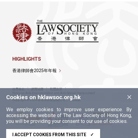
HIGHLIGHTS
香港律師會2025年年報
使用條款
網頁地圖
私隱政策
×
Policy on Anti-Discrimination and Anti-Sexual Harassment
Cookies on hklawsoc.org.hk
Copyright © 2026 香港律師會版權所有，不得轉載
We employ cookies to improve user experience. By
accessing the website of The Law Society of Hong Kong,
you will be providing your consent to our use of cookies.
I ACCEPT COOKIES FROM THIS SITE
✓