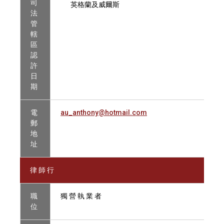
司
英格蘭及威爾斯
法
管
轄
區
認
許
日
期
電
au_anthony@hotmail.com
郵
地
址
律 師 行
職
獨 營 執 業 者
位