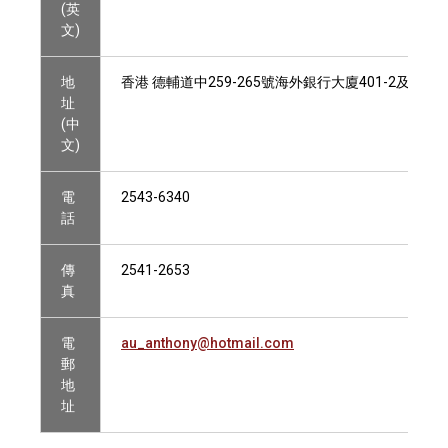
(英
文)
地
香港 德輔道中259-265號海外銀行大廈401-2及408室
址
(中
文)
電
2543-6340
話
傳
2541-2653
真
電
au_anthony@hotmail.com
郵
地
址