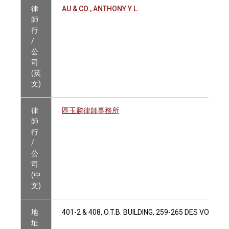
律
AU & CO., ANTHONY Y.L.
師
行
/
公
司
(英
文)
律
區玉麟律師事務所
師
行
/
公
司
(中
文)
地
401-2 & 408, O.T.B. BUILDING, 259-265 DES VOEU
址