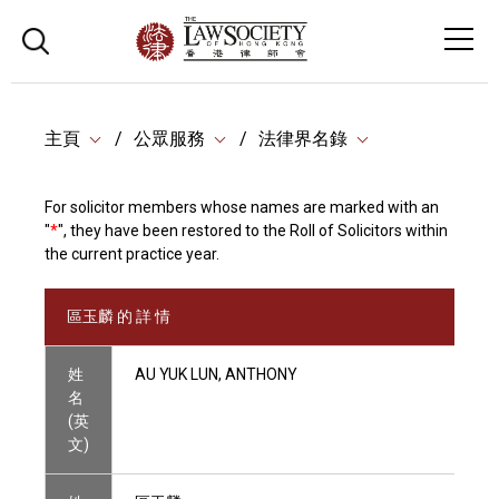
主頁
公眾服務
法律界名錄
For solicitor members whose names are marked with an
"
*
", they have been restored to the Roll of Solicitors within
the current practice year.
區玉麟 的 詳 情
姓
AU YUK LUN, ANTHONY
名
(英
文)