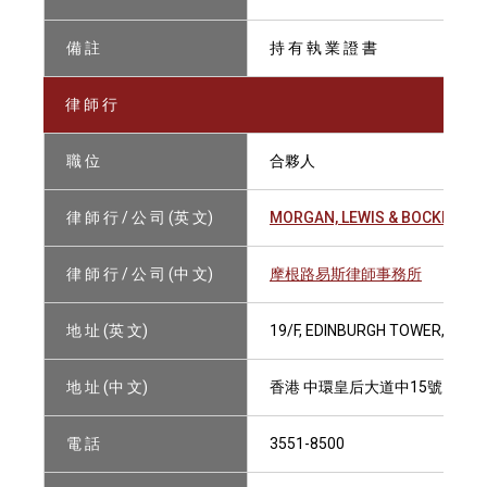
備 註
持 有 執 業 證 書
律 師 行
職 位
合夥人
律 師 行 / 公 司 (英 文)
MORGAN, LEWIS & BOCKIUS
律 師 行 / 公 司 (中 文)
摩根路易斯律師事務所
地 址 (英 文)
19/F, EDINBURGH TOWER, THE
地 址 (中 文)
香港 中環皇后大道中15號 置地
電 話
3551-8500