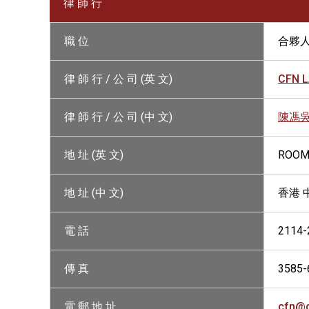
律 師 行
職 位
合夥
律 師 行 / 公 司 (英 文)
CFN 
律 師 行 / 公 司 (中 文)
陳馮
地 址 (英 文)
ROOMS
地 址 (中 文)
香港 
電 話
2114-
傳 真
3585-
電 郵 地 址
cfn@c