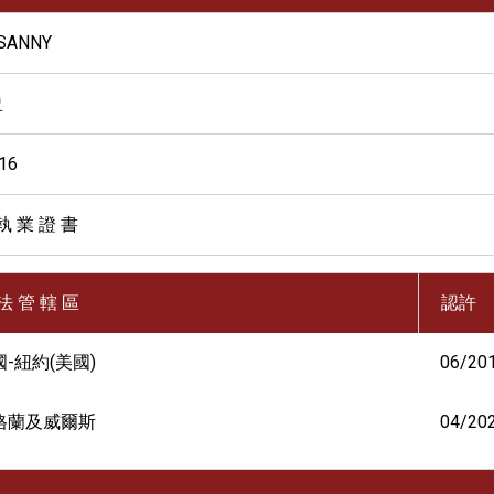
 SANNY
盈
16
執 業 證 書
法 管 轄 區
認許
-紐約(美國)
06/20
格蘭及威爾斯
04/20