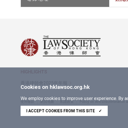
HIGHLIGHTS
香港律師會2025年年報
Cookies on hklawsoc.org.hk
We employ cookies to improve user experience. By acc
使用條款
網頁地圖
私隱政策
Policy on Anti-Discrimination
Copyright © 2026 香港律師會版權所有，不得轉載
I ACCEPT COOKIES FROM THIS SITE
✓