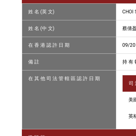
姓 名 (英 文)
CHOI
姓 名 (中 文)
蔡倩
在 香 港 認 許 日 期
09/20
備 註
持 有 
在 其 他 司 法 管 轄 區 認 許 日 期
司 
美國
英