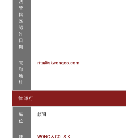
法
管
轄
區
認
許
日
期
電
rita@skwongco.com
郵
地
址
律 師 行
職
顧問
位
律
WONG & CO., S.K.