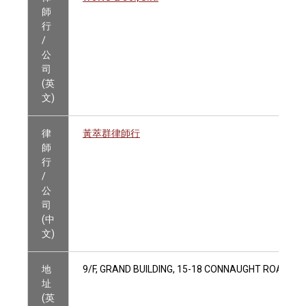
師
行
/
公
司
(英
文)
律
黃萃群律師行
師
行
/
公
司
(中
文)
地
9/F, GRAND BUILDING, 15-18 CONNAUGHT ROAD C
址
(英