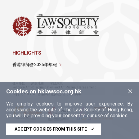
HIGHLIGHTS
香港律師會2025年年報
使用條款
網頁地圖
私隱政策
×
Policy on Anti-Discrimination and Anti-Sexual Harassment
Cookies on hklawsoc.org.hk
Copyright © 2026 香港律師會版權所有，不得轉載
We employ cookies to improve user experience. By
accessing the website of The Law Society of Hong Kong,
you will be providing your consent to our use of cookies.
I ACCEPT COOKIES FROM THIS SITE
✓