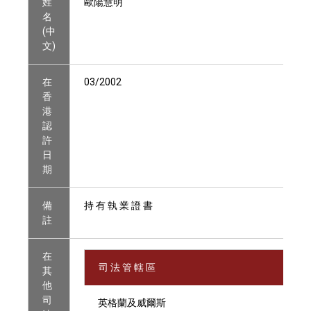
姓
歐陽慧明
名
(中
文)
在
03/2002
香
港
認
許
日
期
備
持 有 執 業 證 書
註
在
司 法 管 轄 區
其
他
司
英格蘭及威爾斯