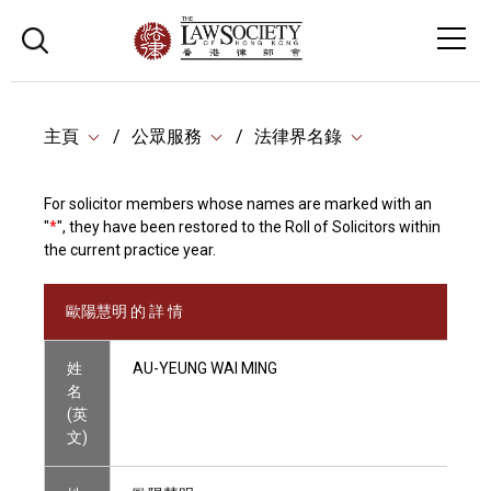
主頁
公眾服務
法律界名錄
For solicitor members whose names are marked with an
"
*
", they have been restored to the Roll of Solicitors within
the current practice year.
歐陽慧明 的 詳 情
姓
AU-YEUNG WAI MING
名
(英
文)