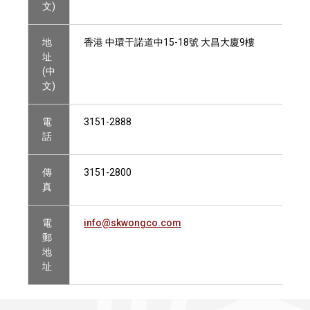
文)
地
香港 中環干諾道中15-18號 大昌大廈9樓
址
(中
文)
電
3151-2888
話
傳
3151-2800
真
電
info@skwongco.com
郵
地
址