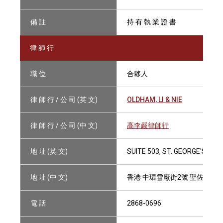
備 註
持 有 執 業 證 書
律 師 行
職 位
合夥人
律 師 行 / 公 司 (英 文)
OLDHAM, LI & NIE
律 師 行 / 公 司 (中 文)
高李嚴律師行
地 址 (英 文)
SUITE 503, ST. GEORGE'S BUI
地 址 (中 文)
香港 中環雪廠街2號 聖佐治大廈
電 話
2868-0696