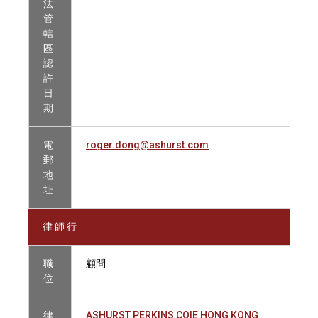
法
管
轄
區
認
許
日
期
電
roger.dong@ashurst.com
郵
地
址
律 師 行
職
顧問
位
律
ASHURST PERKINS COIE HONG KONG