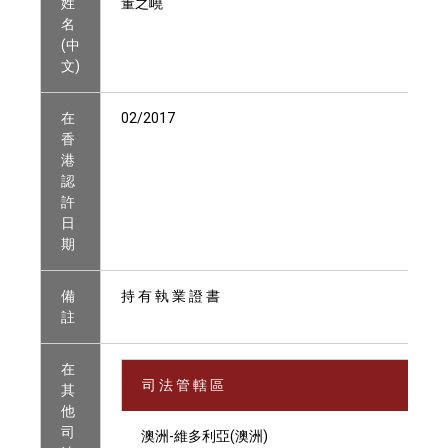
姓
董之嶢
名
(中
文)
在
02/2017
香
港
認
許
日
期
備
持 有 執 業 證 書
註
在
司 法 管 轄 區
其
他
司
澳洲-維多利亞(澳洲)