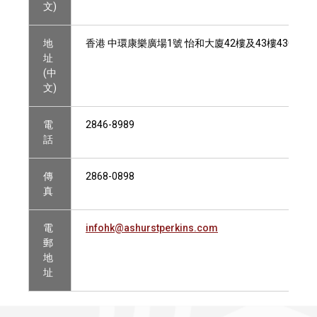
文)
地
香港 中環康樂廣場1號 怡和大廈42樓及43樓4304A及43
址
(中
文)
電
2846-8989
話
傳
2868-0898
真
電
infohk@ashurstperkins.com
郵
地
址