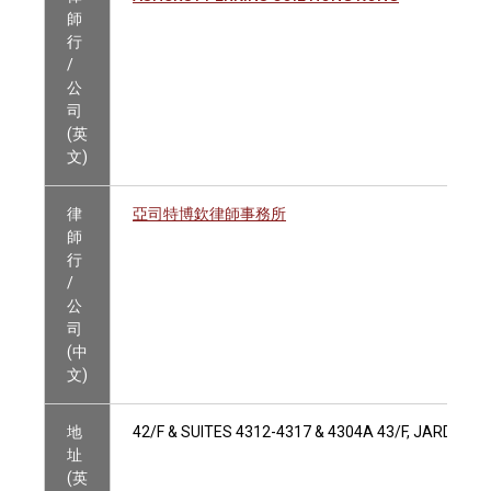
師
行
/
公
司
(英
文)
律
亞司特博欽律師事務所
師
行
/
公
司
(中
文)
地
42/F & SUITES 4312-4317 & 4304A 43/F, JARDIN
址
(英