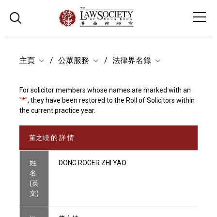
主頁
公眾服務
法律界名錄
For solicitor members whose names are marked with an
"
*
", they have been restored to the Roll of Solicitors within
the current practice year.
董之嶢 的 詳 情
姓
DONG ROGER ZHI YAO
名
(英
文)