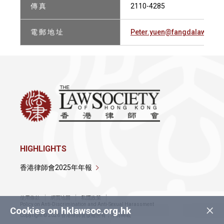
傳 真
2110-4285
電 郵 地 址
Peter.yuen@fangdalaw.com
HIGHLIGHTS
香港律師會2025年年報
使用條款
網頁地圖
私隱政策
×
Policy on Anti-Discrimination and Anti-Sexual Harassment
Cookies on hklawsoc.org.hk
Copyright © 2026 香港律師會版權所有，不得轉載