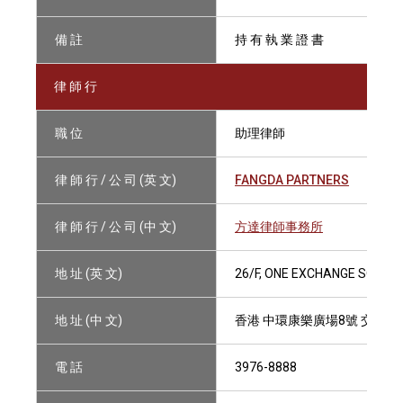
備 註
持 有 執 業 證 書
律 師 行
職 位
助理律師
律 師 行 / 公 司 (英 文)
FANGDA PARTNERS
律 師 行 / 公 司 (中 文)
方達律師事務所
地 址 (英 文)
26/F, ONE EXCHANGE SQUAR
地 址 (中 文)
香港 中環康樂廣場8號 交易廣
電 話
3976-8888