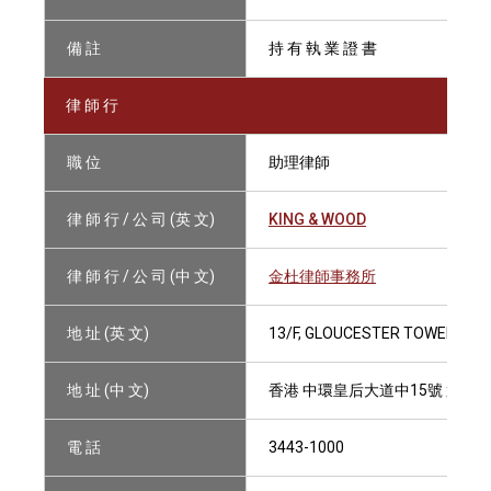
備 註
持 有 執 業 證 書
律 師 行
職 位
助理律師
律 師 行 / 公 司 (英 文)
KING & WOOD
律 師 行 / 公 司 (中 文)
金杜律師事務所
地 址 (英 文)
13/F, GLOUCESTER TOWER, TH
地 址 (中 文)
香港 中環皇后大道中15號 置地
電 話
3443-1000