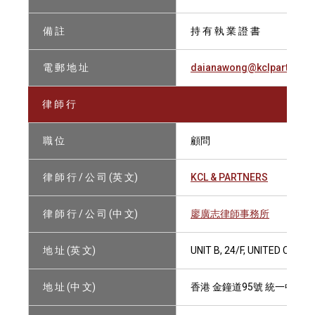
備 註
持 有 執 業 證 書
電 郵 地 址
daianawong@kclpartners
律 師 行
職 位
顧問
律 師 行 / 公 司 (英 文)
KCL & PARTNERS
律 師 行 / 公 司 (中 文)
廖廣志律師事務所
地 址 (英 文)
UNIT B, 24/F, UNITED CEN
地 址 (中 文)
香港 金鐘道95號 統一中心2