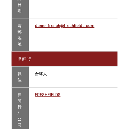
日
期
電
daniel.french@freshfields.com
郵
地
址
律 師 行
職
合夥人
位
律
FRESHFIELDS
師
行
/
公
司