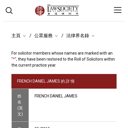
主頁
公眾服務
法律界名錄
For solicitor members whose names are marked with an
"
*
", they have been restored to the Roll of Solicitors within
the current practice year.
FRENCH DANIEL JAMES 的 詳 情
姓
FRENCH DANIEL JAMES
名
(英
文)