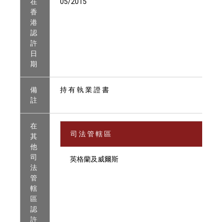
在
05/2015
香
港
認
許
日
期
備
持 有 執 業 證 書
註
在
司 法 管 轄 區
其
他
司
英格蘭及威爾斯
法
管
轄
區
認
許