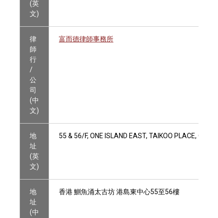
(英
文)
律
富而德律師事務所
師
行
/
公
司
(中
文)
地
55 & 56/F, ONE ISLAND EAST, TAIKOO PLACE, QUA
址
(英
文)
地
香港 鰂魚涌太古坊 港島東中心55至56樓
址
(中