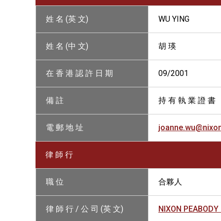
姓 名 (英 文)
WU YING
姓 名 (中 文)
胡 瑛
在 香 港 認 許 日 期
09/2001
備 註
持 有 執 業 證 書
電 郵 地 址
joanne.wu@nixo
律 師 行
職 位
合夥人
律 師 行 / 公 司 (英 文)
NIXON PEABODY