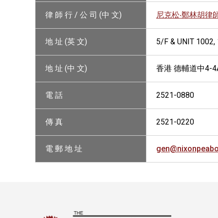
律 師 行 / 公 司 (中 文)
尼克松‧鄭林胡律
地 址 (英 文)
5/F & UNIT 1002
地 址 (中 文)
香港 德輔道中4-4
電 話
2521-0880
傳 真
2521-0220
電 郵 地 址
gen@nixonpeabo