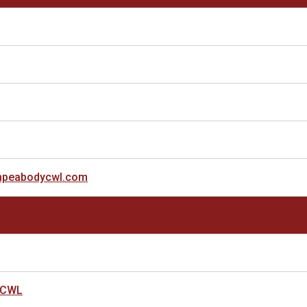
npeabodycwl.com
 CWL