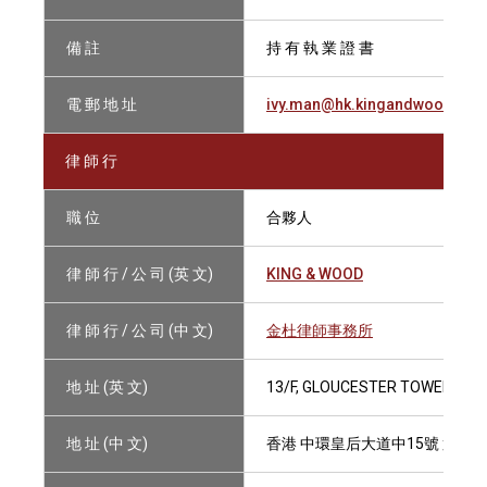
備 註
持 有 執 業 證 書
電 郵 地 址
ivy.man@hk.kingandwood.co
律 師 行
職 位
合夥人
律 師 行 / 公 司 (英 文)
KING & WOOD
律 師 行 / 公 司 (中 文)
金杜律師事務所
地 址 (英 文)
13/F, GLOUCESTER TOWER, TH
地 址 (中 文)
香港 中環皇后大道中15號 置地