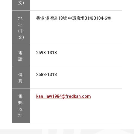
文)
地
香港 港灣道18號 中環廣場31樓3104-6室
址
(中
文)
電
2598-1318
話
傳
2588-1318
真
電
kan_law1984@fredkan.com
郵
地
址