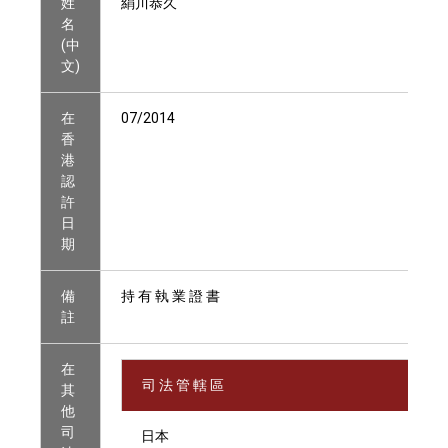
姓
絹川恭久
名
(中
文)
在
07/2014
香
港
認
許
日
期
備
持 有 執 業 證 書
註
在
司 法 管 轄 區
其
他
司
日本