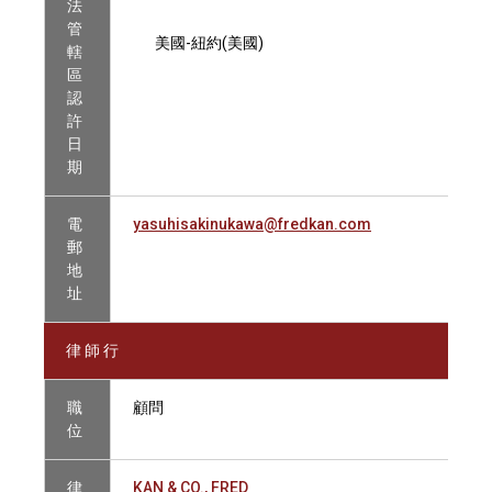
法
管
美國-紐約(美國)
轄
區
認
許
日
期
電
yasuhisakinukawa@fredkan.com
郵
地
址
律 師 行
職
顧問
位
律
KAN & CO., FRED