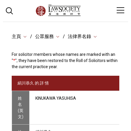
主頁
公眾服務
法律界名錄
For solicitor members whose names are marked with an
"
*
", they have been restored to the Roll of Solicitors within
the current practice year.
絹川恭久 的 詳 情
姓
KINUKAWA YASUHISA
名
(英
文)