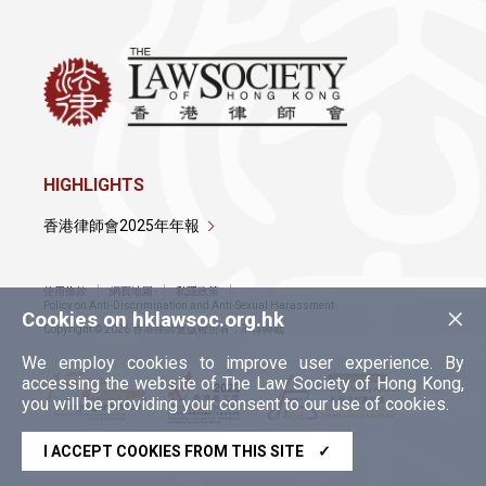
HIGHLIGHTS
香港律師會2025年年報
使用條款
網頁地圖
私隱政策
×
Policy on Anti-Discrimination and Anti-Sexual Harassment
Cookies on hklawsoc.org.hk
Copyright © 2026 香港律師會版權所有，不得轉載
We employ cookies to improve user experience. By
accessing the website of The Law Society of Hong Kong,
you will be providing your consent to our use of cookies.
I ACCEPT COOKIES FROM THIS SITE
✓