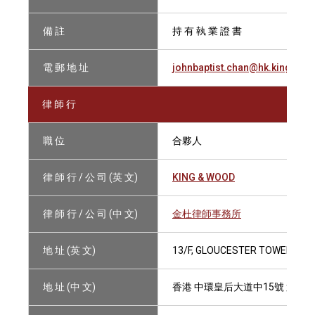
備 註
持 有 執 業 證 書
電 郵 地 址
johnbaptist.chan@hk.kingan
律 師 行
職 位
合夥人
律 師 行 / 公 司 (英 文)
KING & WOOD
律 師 行 / 公 司 (中 文)
金杜律師事務所
地 址 (英 文)
13/F, GLOUCESTER TOWER, TH
地 址 (中 文)
香港 中環皇后大道中15號 置地