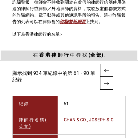
詐騙警報：律師會不時收到關於在虛假的律師行信箋使用偽
造的律師行或律師／外地律師的資料，或發放虛假聯繫方式
的詐騙網站、電子郵件或其他通訊手段的報告。這些詐騙報
告的列表可以在律師會的
詐騙警報網頁
上找到。
以下為香港律師行的名單:-
在
香 港 律 師 行
中 尋 找
(全 部)
:
顯示找到 934 筆紀錄中的第 61 - 90 筆
紀錄
紀 錄
61
律 師 行 名 稱 (
CHAN & CO., JOSEPH S.C.
英 文 )