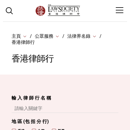
主頁
公眾服務
法律界名錄
香港律師行
香港律師行
輸 入 律 師 行 名 稱
地 區 (包 括 分 行)